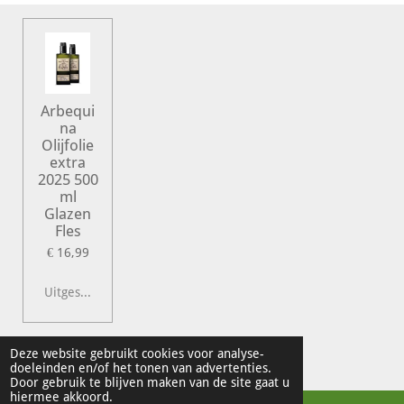
Arbequi
na
Olijfolie
extra
2025 500
ml
Glazen
Fles
€ 16,99
Uitgeschakeld
© 2022 Vershal de Kunst
Deze website gebruikt cookies voor analyse-
doeleinden en/of het tonen van advertenties.
Powered by
JouwWeb
Door gebruik te blijven maken van de site gaat u
hiermee akkoord.