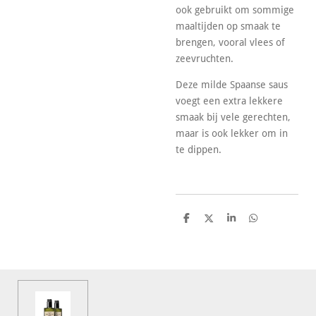
ook gebruikt om sommige
maaltijden op smaak te
brengen, vooral vlees of
zeevruchten.
Deze milde Spaanse saus
voegt een extra lekkere
smaak bij vele gerechten,
maar is ook lekker om in
te dippen.
D
D
S
D
e
e
h
e
l
e
a
l
e
l
r
e
n
e
n