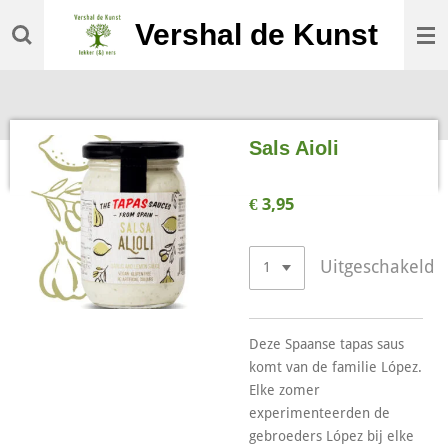
Ga
Vershal de Kunst
direct
naar
de
hoofdinhoud
Sals Aioli
€ 3,95
Uitgeschakeld
Deze Spaanse tapas saus
komt van de familie López.
Elke zomer
experimenteerden de
gebroeders López bij elke