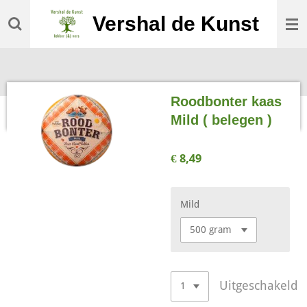
Ga
Vershal de Kunst
direct
naar
de
hoofdinhoud
Roodbonter kaas
Mild ( belegen )
€ 8,49
Mild
Uitgeschakeld