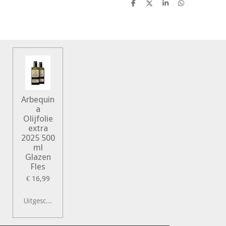
D
D
S
D
e
e
h
e
l
e
a
l
e
l
r
e
n
e
n
Arbequin
a
Olijfolie
extra
2025 500
ml
Glazen
Fles
€ 16,99
Uitgeschakeld