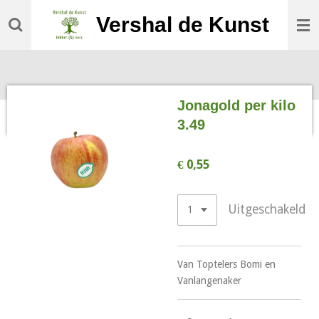
Ga
Vershal de Kunst
direct
naar
de
hoofdinhoud
Jonagold per kilo
3.49
€ 0,55
Uitgeschakeld
Van Toptelers Bomi en
Vanlangenaker