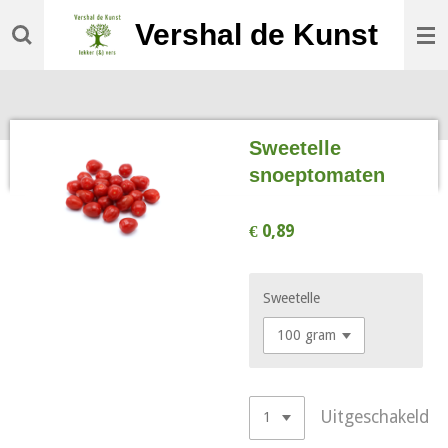
Ga
Vershal de Kunst
direct
naar
de
hoofdinhoud
Sweetelle
snoeptomaten
€ 0,89
Sweetelle
Uitgeschakeld