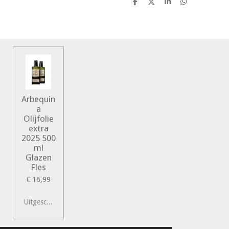
D
D
S
D
e
e
h
e
l
e
a
l
e
l
r
e
n
e
n
Arbequin
a
Olijfolie
extra
2025 500
ml
Glazen
Fles
€ 16,99
Uitgeschakeld