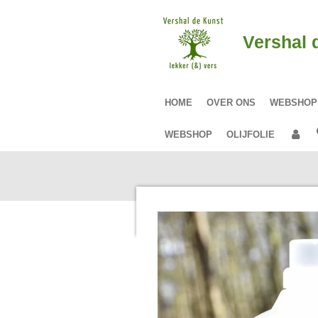
Ga
direct
Vershal 
naar
de
hoofdinhoud
HOME
OVER ONS
WEBSHO
WEBSHOP
OLIJFOLIE