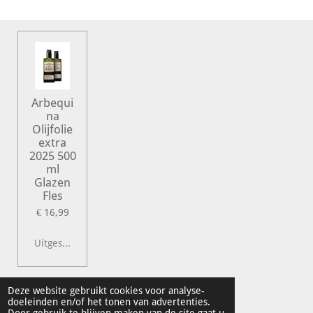
e
l
r
e
n
e
n
Arbequi
na
Olijfolie
extra
2025 500
ml
Glazen
Fles
€ 16,99
Uitgeschakeld
© 2022 Vershal de Kunst
Deze website gebruikt cookies voor analyse-
doeleinden en/of het tonen van advertenties.
Powered by
JouwWeb
Door gebruik te blijven maken van de site gaat u