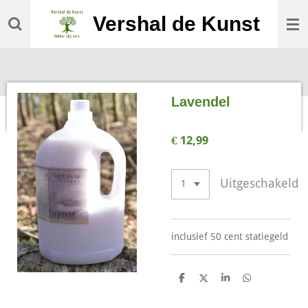
Ga
Vershal de Kunst
direct
naar
de
hoofdinhoud
Lavendel
€ 12,99
Uitgeschakeld
inclusief 50 cent statiegeld
D
D
S
D
e
e
h
e
l
e
a
l