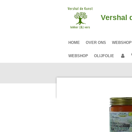
Ga
direct
Vershal 
naar
de
hoofdinhoud
HOME
OVER ONS
WEBSHO
WEBSHOP
OLIJFOLIE