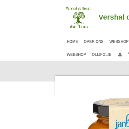
Ga
direct
Vershal 
naar
de
hoofdinhoud
HOME
OVER ONS
WEBSHO
WEBSHOP
OLIJFOLIE