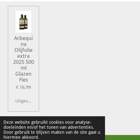
Arbequi
na
Olijfolie
extra
2025 500
ml
Glazen
Fles
€ 16,99
Uitgeschakeld
© 2022 Vershal de Kunst
Deze website gebruikt cookies voor analyse-
doeleinden en/of het tonen van advertenties.
Powered by
JouwWeb
Door gebruik te blijven maken van de site gaat u
hiermee akkoord.