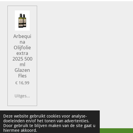
Arbequi
na
Olijfolie
extra
2025 500
ml
Glazen
Fles
€ 16,99
Uitgeschakeld
© 2022 Vershal de Kunst
Deze website gebruikt cookies voor analyse-
doeleinden en/of het tonen van advertenties.
Powered by
JouwWeb
Door gebruik te blijven maken van de site gaat u
hiermee akkoord.