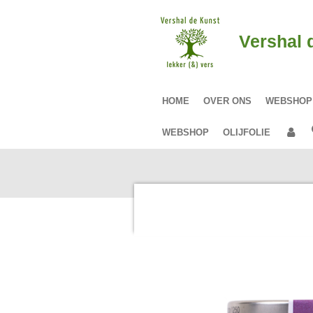
Ga
direct
Vershal 
naar
de
hoofdinhoud
HOME
OVER ONS
WEBSHO
WEBSHOP
OLIJFOLIE