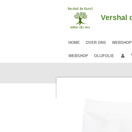
Ga
direct
Vershal 
naar
de
hoofdinhoud
HOME
OVER ONS
WEBSHO
WEBSHOP
OLIJFOLIE