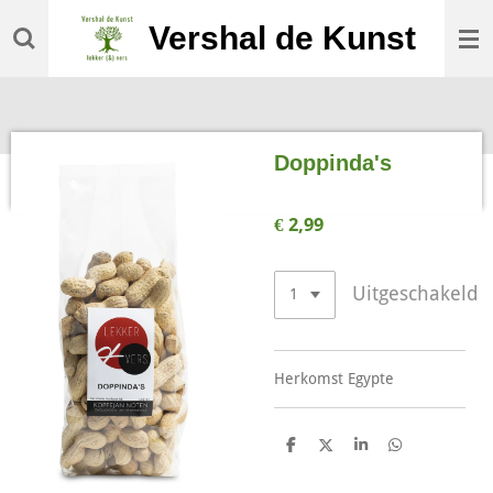
Ga
Vershal de Kunst
direct
naar
de
hoofdinhoud
Doppinda's
€ 2,99
Uitgeschakeld
Herkomst Egypte
D
D
S
D
e
e
h
e
l
e
a
l