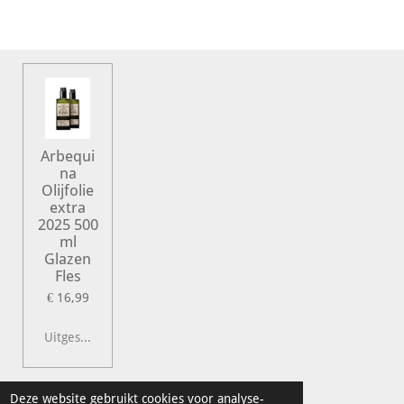
e
l
r
e
n
e
n
Arbequi
na
Olijfolie
extra
2025 500
ml
Glazen
Fles
€ 16,99
Uitgeschakeld
© 2022 Vershal de Kunst
Deze website gebruikt cookies voor analyse-