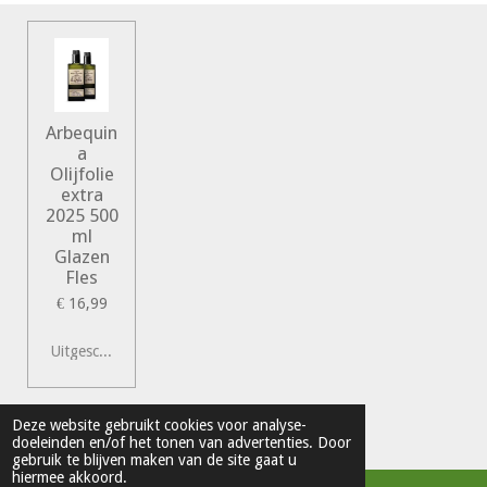
Arbequin
a
Olijfolie
extra
2025 500
ml
Glazen
Fles
€ 16,99
Uitgeschakeld
© 2022 Vershal de Kunst
Deze website gebruikt cookies voor analyse-
doeleinden en/of het tonen van advertenties. Door
Powered by
JouwWeb
gebruik te blijven maken van de site gaat u
hiermee akkoord.