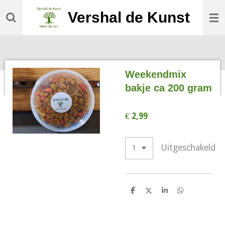
Ga
Vershal de Kunst
direct
naar
de
hoofdinhoud
Weekendmix
bakje ca 200 gram
€ 2,99
Uitgeschakeld
D
D
S
D
e
e
h
e
l
e
a
l
e
l
r
e
n
e
n