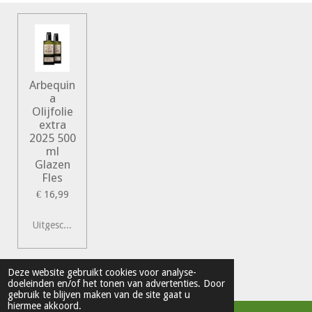
Arbequin
a
Olijfolie
extra
2025 500
ml
Glazen
Fles
€ 16,99
Uitgeschakeld
© 2022 Vershal de Kunst
Deze website gebruikt cookies voor analyse-
doeleinden en/of het tonen van advertenties. Door
Powered by
JouwWeb
gebruik te blijven maken van de site gaat u
hiermee akkoord.