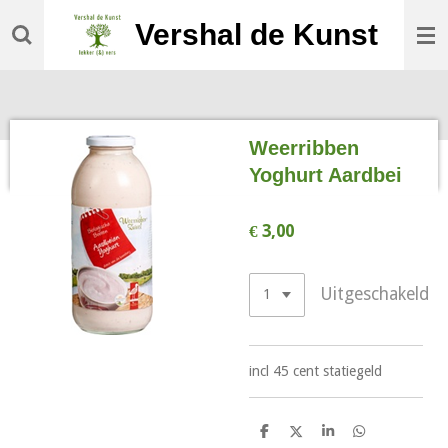
Ga
Vershal de Kunst
direct
naar
de
hoofdinhoud
Weerribben
Yoghurt Aardbei
€ 3,00
Uitgeschakeld
incl 45 cent statiegeld
D
D
S
D