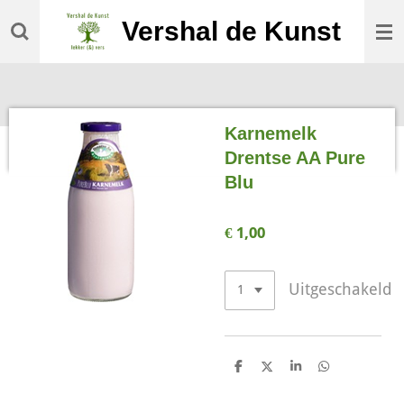
Ga
Vershal de Kunst
direct
naar
de
hoofdinhoud
Karnemelk
Drentse AA Pure
Blu
€ 1,00
Uitgeschakeld
D
D
S
D
e
e
h
e
l
e
a
l