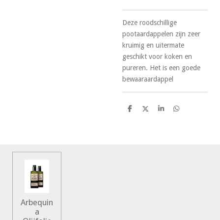
Deze roodschillige
pootaardappelen zijn zeer
kruimig en uitermate
geschikt voor koken en
pureren. Het is een goede
bewaaraardappel
D
D
S
D
e
e
h
e
l
e
a
l
e
l
r
e
n
e
n
Arbequin
a