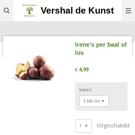
Ga
Vershal de Kunst
direct
naar
de
hoofdinhoud
Irene's per baal of
los
€ 4,99
Irene's
Uitgeschakeld