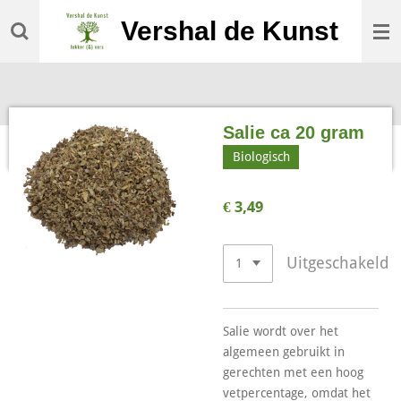
Ga
Vershal de Kunst
direct
naar
de
hoofdinhoud
Salie ca 20 gram
Biologisch
€ 3,49
Uitgeschakeld
Salie wordt over het
algemeen gebruikt in
gerechten met een hoog
vetpercentage, omdat het