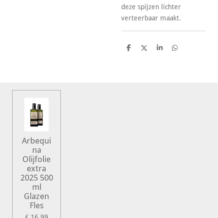
deze spijzen lichter
verteerbaar maakt.
D
D
S
D
e
e
h
e
l
e
a
l
e
l
r
e
n
e
n
Arbequi
na
Olijfolie
extra
2025 500
ml
Glazen
Fles
€ 16,99