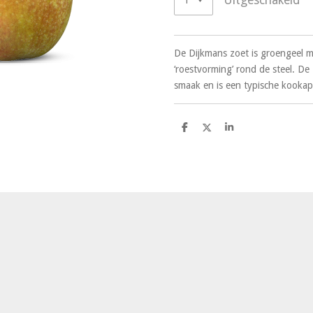
De Dijkmans zoet is groengeel m
‘roestvorming’ rond de steel. De
smaak en is een typische kookap
D
D
S
e
e
h
l
e
a
e
l
r
n
e