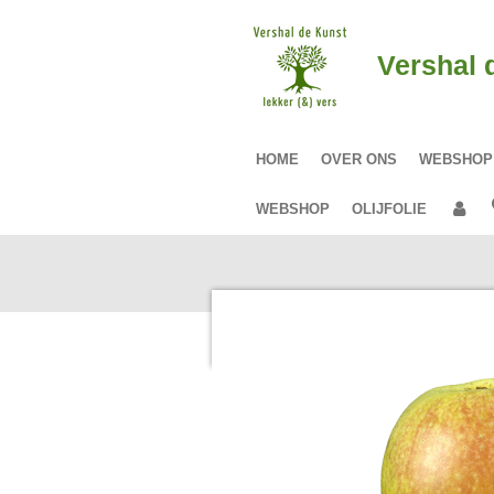
Ga
direct
Vershal 
naar
de
hoofdinhoud
HOME
OVER ONS
WEBSHO
WEBSHOP
OLIJFOLIE