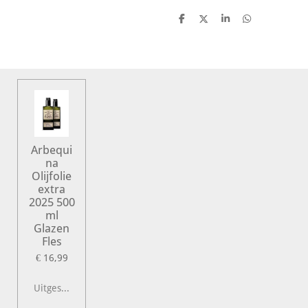
D
D
S
D
e
e
h
e
l
e
a
l
e
l
r
e
n
e
n
Arbequi
na
Olijfolie
extra
2025 500
ml
Glazen
Fles
€ 16,99
Uitgeschakeld