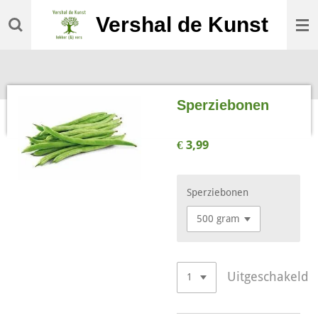
Ga
Vershal de Kunst
direct
naar
de
hoofdinhoud
Sperziebonen
€ 3,99
Sperziebonen
Uitgeschakeld