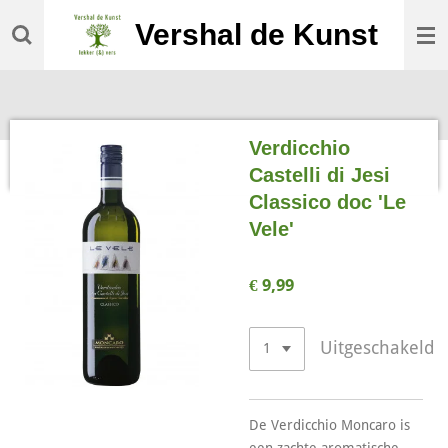
Ga
Vershal de Kunst
direct
naar
de
hoofdinhoud
Verdicchio
Castelli di Jesi
Classico doc 'Le
Vele'
€ 9,99
Uitgeschakeld
De Verdicchio Moncaro is
een zachte aromatische