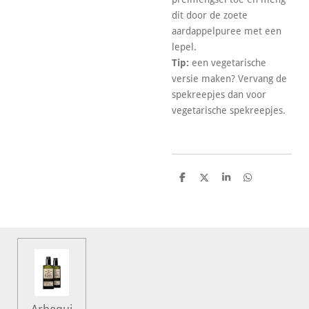
dit door de zoete
aardappelpuree met een
lepel.
Tip:
een vegetarische
versie maken? Vervang de
spekreepjes dan voor
vegetarische spekreepjes.
D
D
S
D
e
e
h
e
l
e
a
l
e
l
r
e
n
e
n