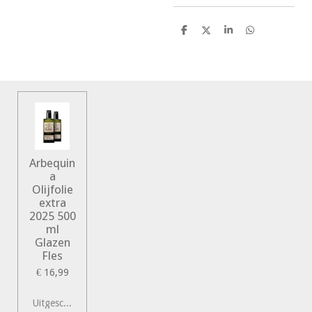
D
D
S
D
e
e
h
e
l
e
a
l
e
l
r
e
n
e
n
Arbequin
a
Olijfolie
extra
2025 500
ml
Glazen
Fles
€ 16,99
Uitgeschakeld