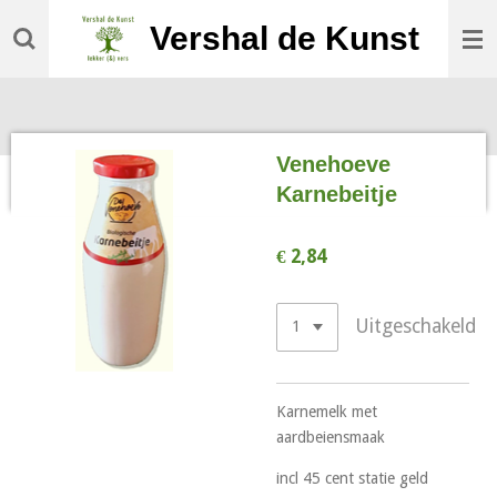
Ga
Vershal de Kunst
direct
naar
de
hoofdinhoud
Venehoeve
Karnebeitje
€ 2,84
Uitgeschakeld
Karnemelk met
aardbeiensmaak
incl 45 cent statie geld