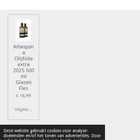
e
l
r
e
n
e
n
Arbequin
a
Olijfolie
extra
2025 500
ml
Glazen
Fles
€ 16,99
Uitgeschakeld
© 2022 Vershal de Kunst
Deze website gebruikt cookies voor analyse-
doeleinden en/of het tonen van advertenties. Door
Powered by
JouwWeb