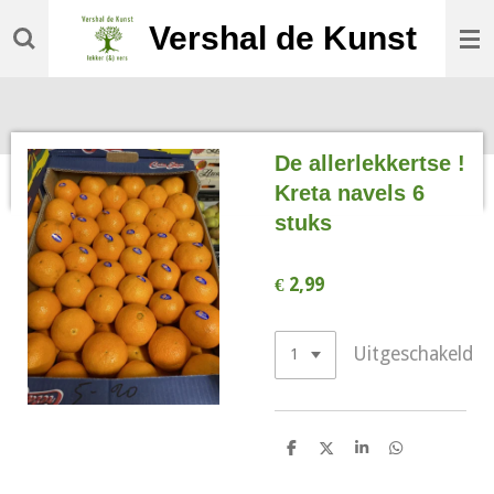
Ga
Vershal de Kunst
direct
naar
de
hoofdinhoud
De allerlekkertse !
Kreta navels 6
stuks
€ 2,99
Uitgeschakeld
D
D
S
D
e
e
h
e
l
e
a
l