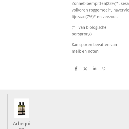
Zonnebloempitten(23%)*,
ses
volkoren
rogge
meel*,
haver
vl
lijnzaad(7%)* en zeezout.
(*= van biologische
oorsprong)
Kan sporen bevatten van
melk en noten.
D
D
S
D
e
e
h
e
l
e
a
l
e
l
r
e
n
e
n
Arbequi