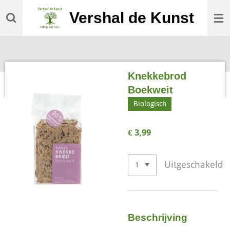
Ga
Vershal de Kunst
direct
naar
de
hoofdinhoud
Knekkebrod
Boekweit
Biologisch
€ 3,99
Uitgeschakeld
Beschrijving