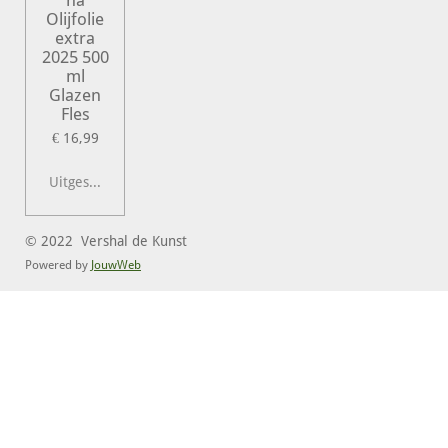
na
Olijfolie
extra
2025 500
ml
Glazen
Fles
€ 16,99
Uitgeschakeld
© 2022 Vershal de Kunst
Powered by
JouwWeb