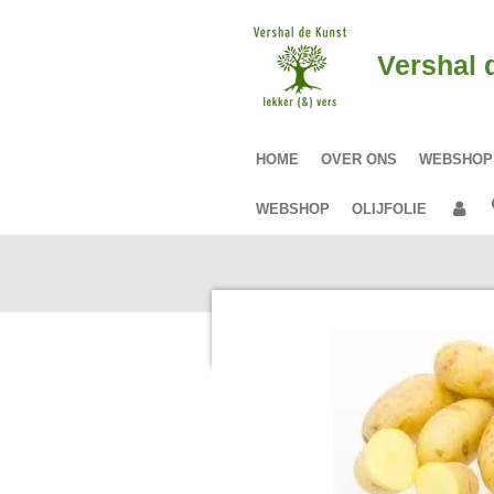
Ga
direct
Vershal 
naar
de
hoofdinhoud
HOME
OVER ONS
WEBSHO
WEBSHOP
OLIJFOLIE