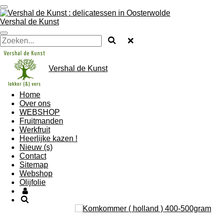
Ga
direct
Vershal de Kunst
naar
de
hoofdinhoud
Vershal de Kunst
Home
Over ons
WEBSHOP
Fruitmanden
Werkfruit
Heerlijke kazen !
Nieuw (s)
Contact
Sitemap
Webshop
Olijfolie