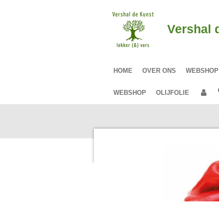
Ga
direct
Vershal 
naar
de
hoofdinhoud
HOME
OVER ONS
WEBSHO
WEBSHOP
OLIJFOLIE