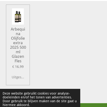
Arbequi
na
Olijfolie
extra
2025 500
ml
Glazen
Fles
€ 16,99
Uitgeschakeld
© 2022 Vershal de Kunst
Deze website gebruikt cookies voor analyse-
doeleinden en/of het tonen van advertenties.
Powered by
JouwWeb
Door gebruik te blijven maken van de site gaat u
hiermee akkoord.