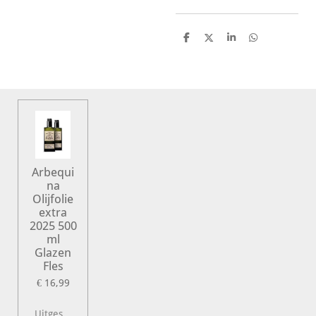
D
D
S
D
e
e
h
e
l
e
a
l
e
l
r
e
n
e
n
Arbequi
na
Olijfolie
extra
2025 500
ml
Glazen
Fles
€ 16,99
Uitgeschakeld