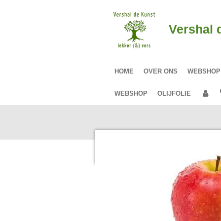
Ga
direct
Vershal 
naar
de
hoofdinhoud
HOME
OVER ONS
WEBSHO
WEBSHOP
OLIJFOLIE