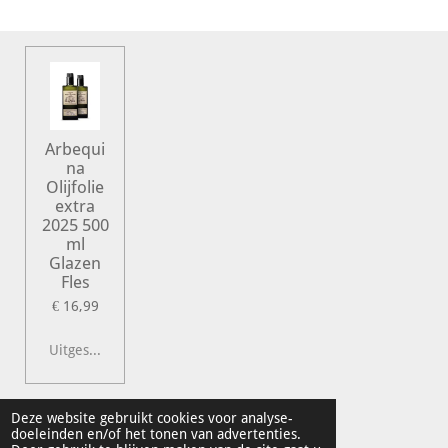
e
l
r
e
n
e
n
Arbequi
na
Olijfolie
extra
2025 500
ml
Glazen
Fles
€ 16,99
Uitgeschakeld
© 2022 Vershal de Kunst
Deze website gebruikt cookies voor analyse-
doeleinden en/of het tonen van advertenties.
Powered by
JouwWeb