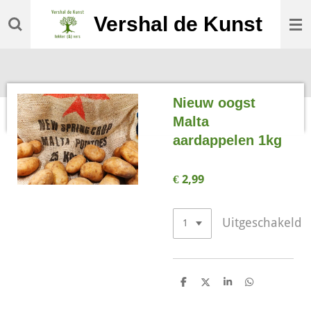
Ga
Vershal de Kunst
direct
naar
de
hoofdinhoud
Nieuw oogst
Malta
aardappelen 1kg
€ 2,99
Uitgeschakeld
D
D
S
D
e
e
h
e
l
e
a
l