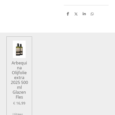
D
D
S
D
e
e
h
e
l
e
a
l
e
l
r
e
n
e
n
Arbequi
na
Olijfolie
extra
2025 500
ml
Glazen
Fles
€ 16,99
Uitgeschakeld