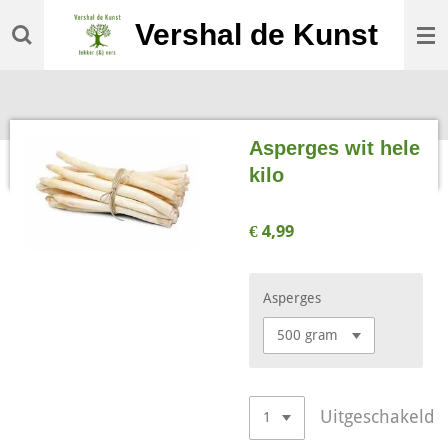
Ga
Vershal de Kunst
direct
naar
de
hoofdinhoud
Asperges wit hele
kilo
€ 4,99
Asperges
Uitgeschakeld