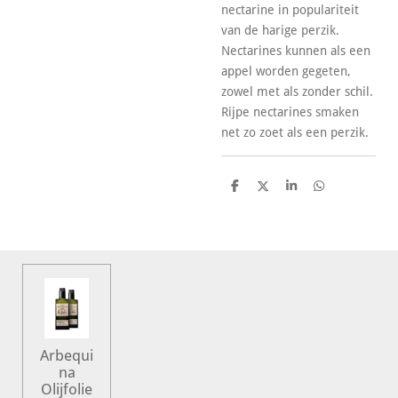
nectarine in populariteit
van de harige perzik.
Nectarines kunnen als een
appel worden gegeten,
zowel met als zonder schil.
Rijpe nectarines smaken
net zo zoet als een perzik.
D
D
S
D
e
e
h
e
l
e
a
l
e
l
r
e
n
e
n
Arbequi
na
Olijfolie