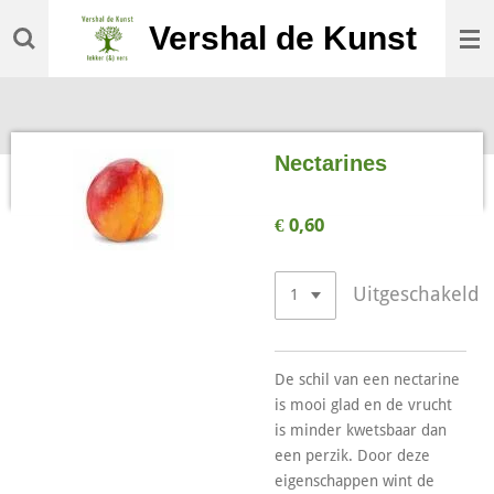
Ga
Vershal de Kunst
direct
naar
de
hoofdinhoud
Nectarines
€ 0,60
Uitgeschakeld
De schil van een nectarine
is mooi glad en de vrucht
is minder kwetsbaar dan
een perzik. Door deze
eigenschappen wint de