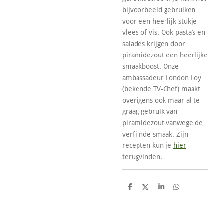
bijvoorbeeld gebruiken
voor een heerlijk stukje
vlees of vis. Ook pasta’s en
salades krijgen door
piramidezout een heerlijke
smaakboost. Onze
ambassadeur London Loy
(bekende TV-Chef) maakt
overigens ook maar al te
graag gebruik van
piramidezout vanwege de
verfijnde smaak. Zijn
recepten kun je
hier
terugvinden.
D
D
S
D
e
e
h
e
l
e
a
l
e
l
r
e
n
e
n