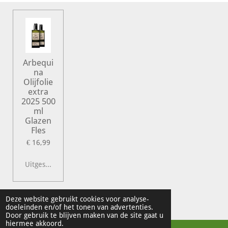
Arbequi
na
Olijfolie
extra
2025 500
ml
Glazen
Fles
€ 16,99
Uitgeschakeld
© 2022 Vershal de Kunst
Deze website gebruikt cookies voor analyse-
doeleinden en/of het tonen van advertenties.
Powered by
JouwWeb
Door gebruik te blijven maken van de site gaat u
hiermee akkoord.