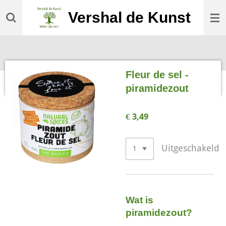
Ga
Vershal de Kunst
direct
naar
de
hoofdinhoud
Fleur de sel -
piramidezout
€ 3,49
Uitgeschakeld
Wat is
piramidezout?