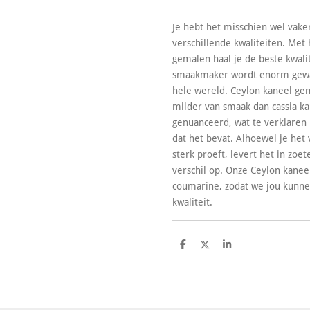
Je hebt het misschien wel vake
verschillende kwaliteiten. Met
gemalen haal je de beste kwalit
smaakmaker wordt enorm gewa
hele wereld. Ceylon kaneel ge
milder van smaak dan cassia kan
genuanceerd, wat te verklaren
dat het bevat. Alhoewel je het 
sterk proeft, levert het in zoe
verschil op. Onze Ceylon kanee
coumarine, zodat we jou kunne
kwaliteit.
D
D
S
e
e
h
l
e
a
e
l
r
n
e