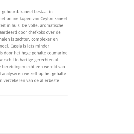
r gehoord: kaneel bestaat in
 het online kopen van Ceylon kaneel
eit in huis. De volle, aromatische
ardeerd door chefkoks over de
malen is zachter, complexer en
eel. Cassia is iets minder
 is door het hoge gehalte coumarine
verschil in hartige gerechten al
te bereidingen echt een wereld van
l analyseren we zelf op het gehalte
n verzekeren van de allerbeste