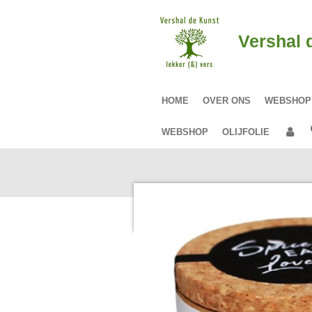
Ga
direct
Vershal 
naar
de
hoofdinhoud
HOME
OVER ONS
WEBSHO
WEBSHOP
OLIJFOLIE