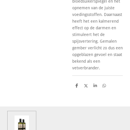
bloedsuikerspiegel en het
opnemen van de juiste
voedingsstoffen. Daarnaast
heeft het een kalmerend
effect op de darmen en
stimuleert het de
spijsvertering. Gemalen
gember verlicht zo dus een
opgeblazen gevoel en staat
bekend als een
vetverbrander.
D
D
S
D
e
e
h
e
l
e
a
l
e
l
r
e
n
e
n