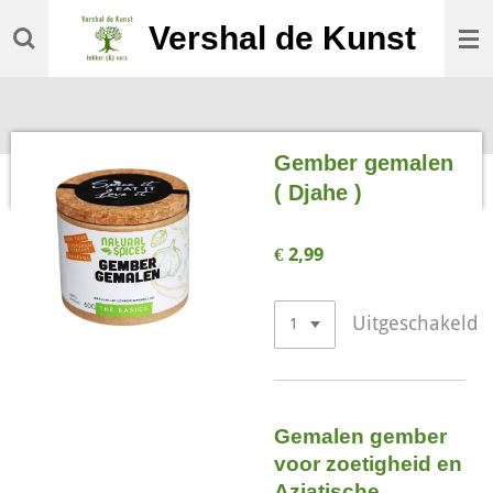
Ga
Vershal de Kunst
direct
naar
de
hoofdinhoud
Gember gemalen
( Djahe )
€ 2,99
Uitgeschakeld
Gemalen gember
voor zoetigheid en
Aziatische