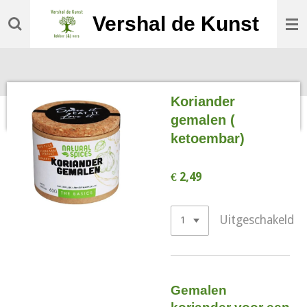
Ga
Vershal de Kunst
direct
naar
de
hoofdinhoud
Koriander
gemalen (
ketoembar)
€ 2,49
Uitgeschakeld
Gemalen