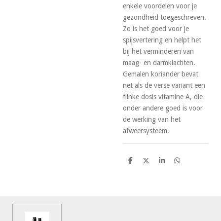
enkele voordelen voor je
gezondheid toegeschreven.
Zo is het goed voor je
spijsvertering en helpt het
bij het verminderen van
maag- en darmklachten.
Gemalen koriander bevat
net als de verse variant een
flinke dosis vitamine A, die
onder andere goed is voor
de werking van het
afweersysteem.
D
D
S
D
e
e
h
e
l
e
a
l
e
l
r
e
n
e
n