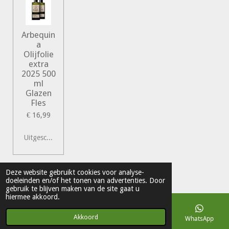
Arbequin
a
Olijfolie
extra
2025 500
ml
Glazen
Fles
€ 16,99
Uitgeschakeld
© 2022 Vershal de Kunst
Deze website gebruikt cookies voor analyse-
doeleinden en/of het tonen van advertenties. Door
Powered by
JouwWeb
gebruik te blijven maken van de site gaat u
hiermee akkoord.
Akkoord
E-mailadres
Telefoonnummer
Kaart
WhatsApp