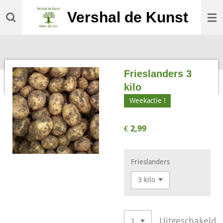
Ga
Vershal de Kunst
direct
naar
de
hoofdinhoud
Frieslanders 3
kilo
Weekactie !
€ 2,99
Frieslanders
Uitgeschakeld