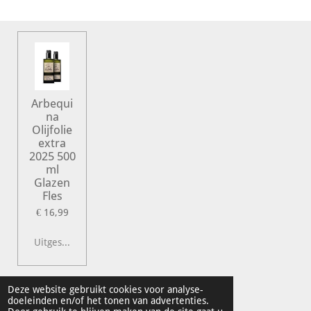
e
l
r
e
n
e
n
Arbequi
na
Olijfolie
extra
2025 500
ml
Glazen
Fles
€ 16,99
Uitgeschakeld
© 2022 Vershal de Kunst
Deze website gebruikt cookies voor analyse-
doeleinden en/of het tonen van advertenties.
Powered by
JouwWeb