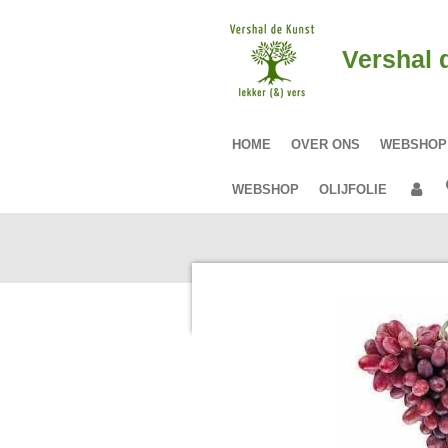
Ga
direct
Vershal 
naar
de
hoofdinhoud
HOME
OVER ONS
WEBSHO
WEBSHOP
OLIJFOLIE