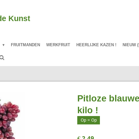
de Kunst
P
FRUITMANDEN
WERKFRUIT
HEERLIJKE KAZEN !
NIEUW (
Pitloze blauwe
kilo !
Op = Op
€ 2,49