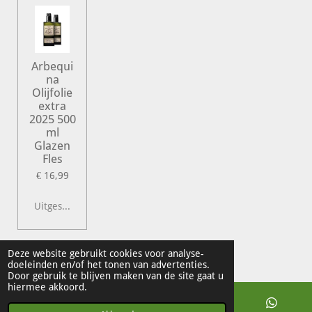
Arbequi
na
Olijfolie
extra
2025 500
ml
Glazen
Fles
€ 16,99
Uitgeschakeld
© 2022 Vershal de Kunst
Deze website gebruikt cookies voor analyse-
doeleinden en/of het tonen van advertenties.
Powered by
JouwWeb
Door gebruik te blijven maken van de site gaat u
hiermee akkoord.