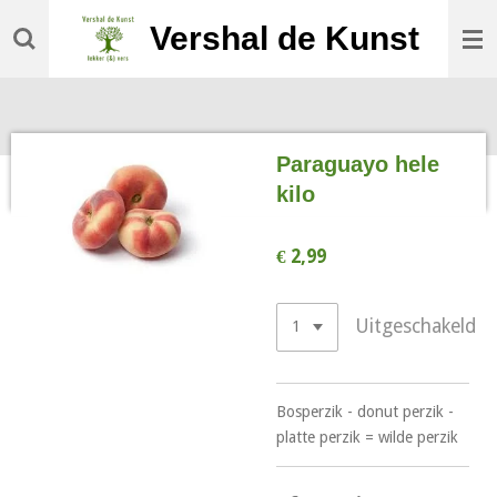
Ga
Vershal de Kunst
direct
naar
de
hoofdinhoud
Paraguayo hele
kilo
€ 2,99
Uitgeschakeld
Bosperzik - donut perzik -
platte perzik = wilde perzik