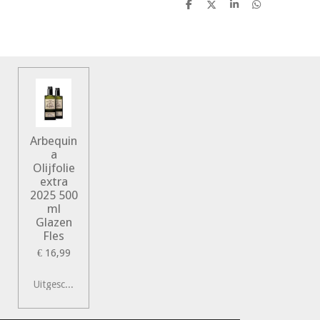
D
D
S
D
e
e
h
e
l
e
a
l
e
l
r
e
n
e
n
Arbequin
a
Olijfolie
extra
2025 500
ml
Glazen
Fles
€ 16,99
Uitgeschakeld