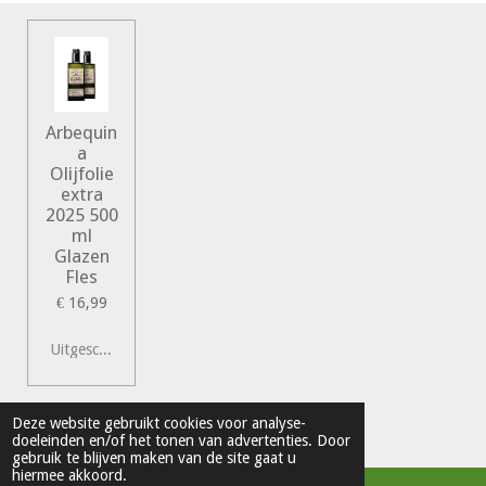
Arbequin
a
Olijfolie
extra
2025 500
ml
Glazen
Fles
€ 16,99
Uitgeschakeld
© 2022 Vershal de Kunst
Deze website gebruikt cookies voor analyse-
doeleinden en/of het tonen van advertenties. Door
Powered by
JouwWeb
gebruik te blijven maken van de site gaat u
hiermee akkoord.