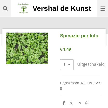
Ga
Vershal de Kunst
direct
naar
de
hoofdinhoud
Spinazie per kilo
€ 1,49
Uitgeschakeld
Ongewessen. NIET VERPAKT
!!
D
D
S
D
e
e
h
e