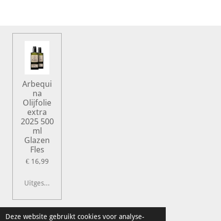
l
e
a
l
e
l
r
e
n
e
n
Arbequi
na
Olijfolie
extra
2025 500
ml
Glazen
Fles
€ 16,99
Uitgeschakeld
© 2022 Vershal de Kunst
Deze website gebruikt cookies voor analyse-