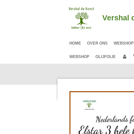
Ga
direct
Vershal 
naar
de
hoofdinhoud
HOME
OVER ONS
WEBSHO
WEBSHOP
OLIJFOLIE