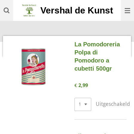
Ga
Vershal de Kunst
direct
naar
de
hoofdinhoud
La Pomodoreria
Polpa di
Pomodoro a
cubetti 500gr
€ 2,99
Uitgeschakeld