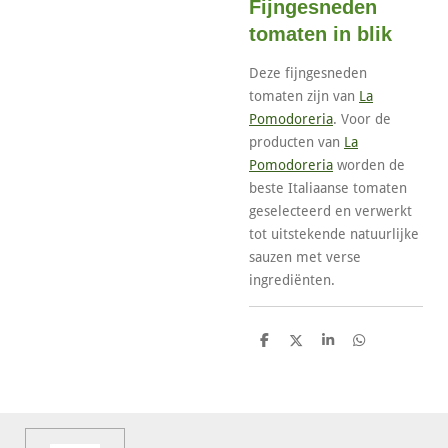
Fijngesneden
tomaten in blik
Deze fijngesneden
tomaten zijn van
La
Pomodoreria
. Voor de
producten van
La
Pomodoreria
worden de
beste Italiaanse tomaten
geselecteerd en verwerkt
tot uitstekende natuurlijke
sauzen met verse
ingrediënten.
D
D
S
D
e
e
h
e
l
e
a
l
e
l
r
e
n
e
n