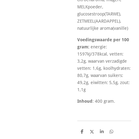
MELKpoeder,
glucosestroop(TARWE),
ZETMEEL(AARDAPPEL),
natuurlijke aroma(vanille)
Voedingswaarde per 100
gram:
energie:
1597kJ/378kcal, vetten:
3,2g, waarvan verzadigde
vetten: 1,6g, koolhydraten:
80,7g, waarvan suikers:
49,2g, eiwitten: 5,5g, zout:
1,1g
Inhoud
: 400 gram.
D
D
S
D
e
e
h
e