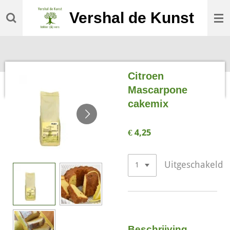
Ga
Vershal de Kunst
direct
naar
de
hoofdinhoud
Citroen
Mascarpone
cakemix
€ 4,25
Uitgeschakeld
Beschrijving