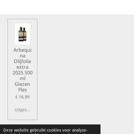
l
e
a
l
e
l
r
e
n
e
n
Arbequi
na
Olijfolie
extra
2025 500
ml
Glazen
Fles
€ 16,99
Uitgeschakeld
© 2022 Vershal de Kunst
Deze website gebruikt cookies voor analyse-