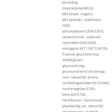
bereiding
(mascarpone(MELK),
MELKeiwit, magere
MELKpoeder, stabilisator
E450,
antioxydanten:E304;E307),
tarwezetmeel, sojameel,
rijsmiddel:E450;E500,
emulgator:E471;E477;E472b,
fructose-glucosestroop,
TARWEgluten,
glucosestroop,
geconcentreerd citroensap,
zout, natuurlijk aroma,
verdikkingsmiddel:E415;E440,
zuurteregelaar:E330,
kleurstof:E100,
HAVERvezel, rijstzetmeel,
plantaardig vet, natuurlijk
citroenaroma, magere